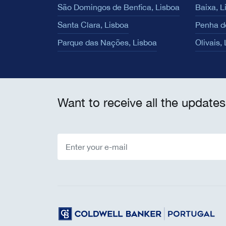
São Domingos de Benfica, Lisboa
Baixa, L
Santa Clara, Lisboa
Penha d
Parque das Nações, Lisboa
Olivais,
Want to receive all the updates