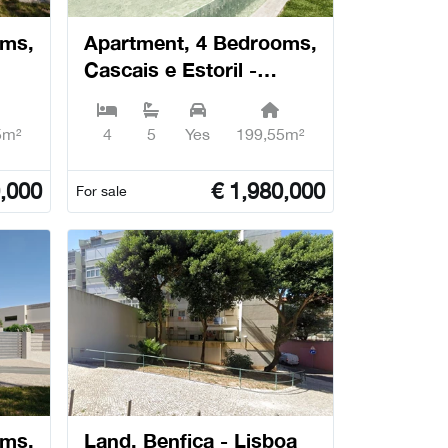
oms,
Apartment, 4 Bedrooms,
Cascais e Estoril -
Cascais
5m²
4
5
Yes
199,55m²
,000
€
1,980,000
For sale
oms,
Land, Benfica - Lisboa