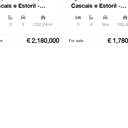
cais e Estoril -
Cascais e Estoril -
cais
Cascais
3
3
232,24m²
3
4
Yes
192,
€
2,180,000
€
1,780
le
For sale