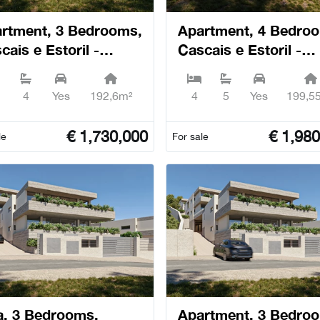
rtment, 3 Bedrooms,
Apartment, 4 Bedro
cais e Estoril -
Cascais e Estoril -
cais
Cascais
4
Yes
192,6m²
4
5
Yes
199,5
€
1,730,000
€
1,980
le
For sale
la, 3 Bedrooms,
Apartment, 3 Bedro