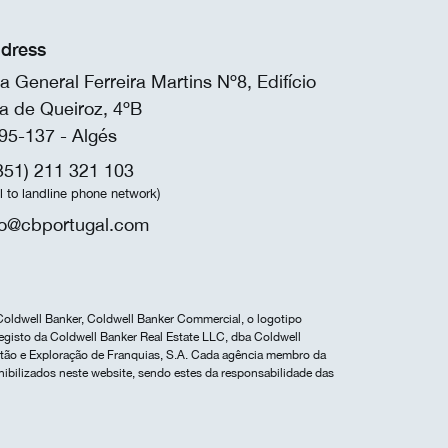
dress
a General Ferreira Martins Nº8, Edifício
a de Queiroz, 4ºB
95-137 - Algés
351) 211 321 103
ll to landline phone network)
fo@cbportugal.com
Coldwell Banker, Coldwell Banker Commercial, o logotipo
egisto da Coldwell Banker Real Estate LLC, dba Coldwell
estão e Exploração de Franquias, S.A. Cada agência membro da
nibilizados neste website, sendo estes da responsabilidade das