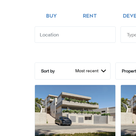
BUY
RENT
DEV
Type
Most recent
Sort by
Propert