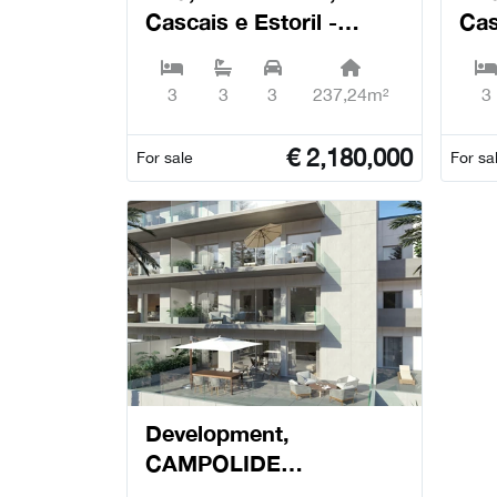
Cascais e Estoril -
Cas
Cascais
Cas
3
3
3
237,24m²
3
€
2,180,000
For sale
For sa
Development,
CAMPOLIDE
RESIDENCES