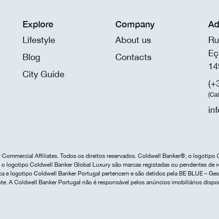
Explore
Company
Ad
Lifestyle
About us
Ru
Eç
Blog
Contacts
14
City Guide
(+
(Ca
in
Commercial Affiliates. Todos os direitos reservados. Coldwell Banker®, o logotipo 
o logotipo Coldwell Banker Global Luxury são marcas registadas ou pendentes de r
marca e logotipo Coldwell Banker Portugal pertencem e são detidos pela BE BLUE – G
te. A Coldwell Banker Portugal não é responsável pelos anúncios imobiliários dispo