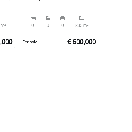
6m²
0
0
0
233m²
,000
€
500,000
For sale