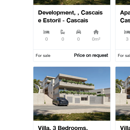
Development, , Cascais
Apa
e Estoril - Cascais
Cas
Cas
0
0
0
0m²
3
Price on request
For sale
For sa
Villa, 3 Bedrooms,
Vil