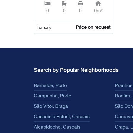
DEVELOPMENT,
0
0
0
0m²
Campolide - Lisboa
Price on request
For sale
Search by Popular Neighborhoods
Ramalde, Porto
Pranhos,
Campanhã, Porto
Bonfim, 
São Vítor, Braga
São Dom
Cascais e Estoril, Cascais
Carcave
Alcabideche, Cascais
Graça, 