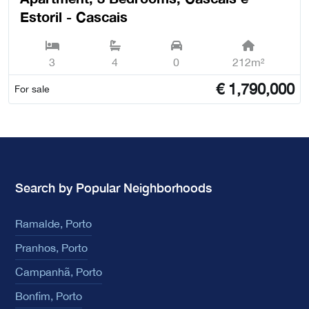
Estoril - Cascais
3
4
0
212m²
€
1,790,000
For sale
Search by Popular Neighborhoods
Ramalde, Porto
Pranhos, Porto
Campanhã, Porto
Bonfim, Porto