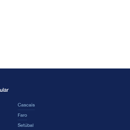
ular
Cascais
Faro
Setúbal