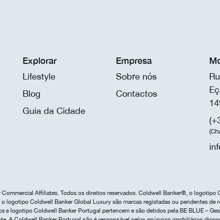
Explorar
Empresa
Mo
Lifestyle
Sobre nós
Ru
Eç
Blog
Contactos
14
Guia da Cidade
(+
(Ch
in
Commercial Affiliates. Todos os direitos reservados. Coldwell Banker®, o logotipo 
o logotipo Coldwell Banker Global Luxury são marcas registadas ou pendentes de r
marca e logotipo Coldwell Banker Portugal pertencem e são detidos pela BE BLUE – G
te. A Coldwell Banker Portugal não é responsável pelos anúncios imobiliários dispo