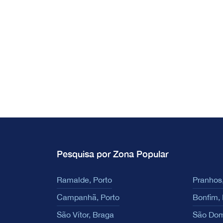
Pesquisa por Zona Popular
Ramalde, Porto
Pranhos,
Campanhã, Porto
Bonfim, 
São Vítor, Braga
São Dom