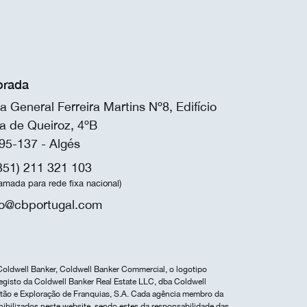
rada
a General Ferreira Martins Nº8, Edifício
a de Queiroz, 4ºB
95-137 - Algés
351) 211 321 103
amada para rede fixa nacional)
fo@cbportugal.com
Coldwell Banker, Coldwell Banker Commercial, o logotipo
egisto da Coldwell Banker Real Estate LLC, dba Coldwell
estão e Exploração de Franquias, S.A. Cada agência membro da
nibilizados neste website, sendo estes da responsabilidade das