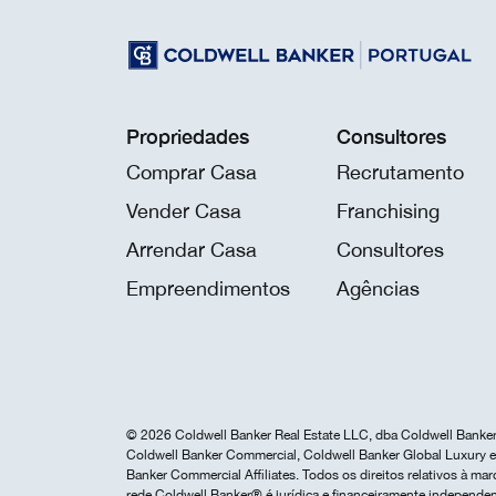
Propriedades
Consultores
Comprar Casa
Recrutamento
Vender Casa
Franchising
Arrendar Casa
Consultores
Empreendimentos
Agências
© 2026 Coldwell Banker Real Estate LLC, dba Coldwell Banker 
Coldwell Banker Commercial, Coldwell Banker Global Luxury e 
Banker Commercial Affiliates. Todos os direitos relativos à 
rede Coldwell Banker® é jurídica e financeiramente independen