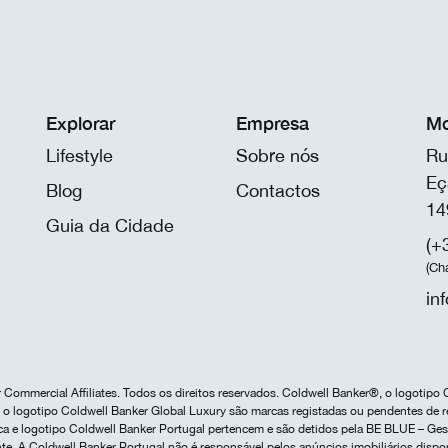
Explorar
Empresa
Mo
Lifestyle
Sobre nós
Ru
Eç
Blog
Contactos
14
Guia da Cidade
(+
(Ch
in
Commercial Affiliates. Todos os direitos reservados. Coldwell Banker®, o logotipo 
o logotipo Coldwell Banker Global Luxury são marcas registadas ou pendentes de r
marca e logotipo Coldwell Banker Portugal pertencem e são detidos pela BE BLUE – G
te. A Coldwell Banker Portugal não é responsável pelos anúncios imobiliários dispo