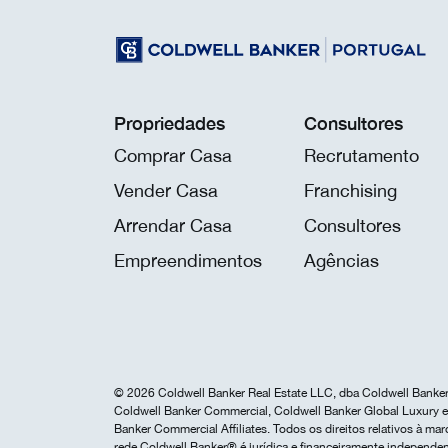
Propriedades
Consultores
Comprar Casa
Recrutamento
Vender Casa
Franchising
Arrendar Casa
Consultores
Empreendimentos
Agências
© 2026 Coldwell Banker Real Estate LLC, dba Coldwell Banker 
Coldwell Banker Commercial, Coldwell Banker Global Luxury e 
Banker Commercial Affiliates. Todos os direitos relativos à 
rede Coldwell Banker® é jurídica e financeiramente independen