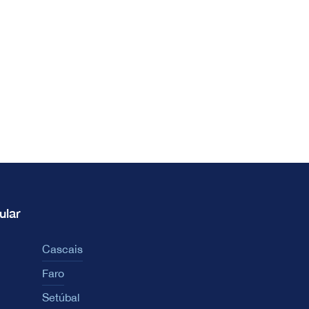
ular
Cascais
Faro
Setúbal