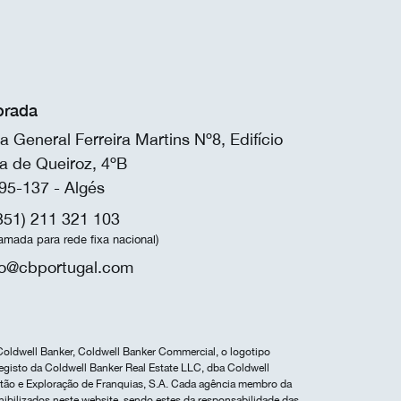
rada
a General Ferreira Martins Nº8, Edifício
a de Queiroz, 4ºB
95-137 - Algés
351) 211 321 103
amada para rede fixa nacional)
fo@cbportugal.com
Coldwell Banker, Coldwell Banker Commercial, o logotipo
egisto da Coldwell Banker Real Estate LLC, dba Coldwell
estão e Exploração de Franquias, S.A. Cada agência membro da
nibilizados neste website, sendo estes da responsabilidade das