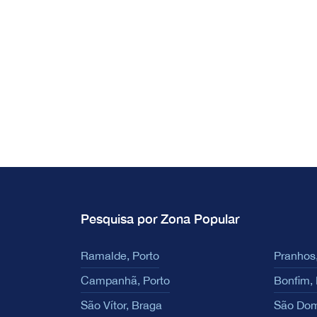
Pesquisa por Zona Popular
Ramalde, Porto
Pranhos,
Campanhã, Porto
Bonfim, 
São Vítor, Braga
São Dom