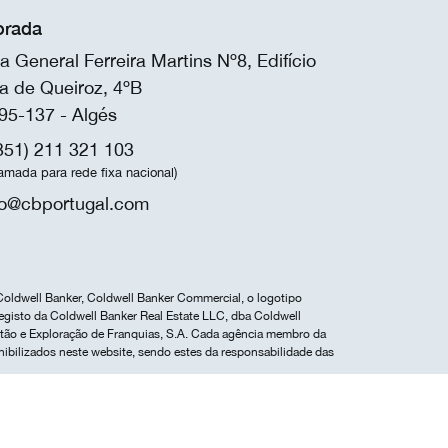
rada
a General Ferreira Martins Nº8, Edifício
a de Queiroz, 4ºB
95-137 - Algés
351) 211 321 103
amada para rede fixa nacional)
fo@cbportugal.com
Coldwell Banker, Coldwell Banker Commercial, o logotipo
egisto da Coldwell Banker Real Estate LLC, dba Coldwell
estão e Exploração de Franquias, S.A. Cada agência membro da
nibilizados neste website, sendo estes da responsabilidade das