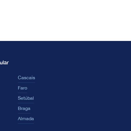
ular
Cascais
Faro
Setúbal
Braga
Almada