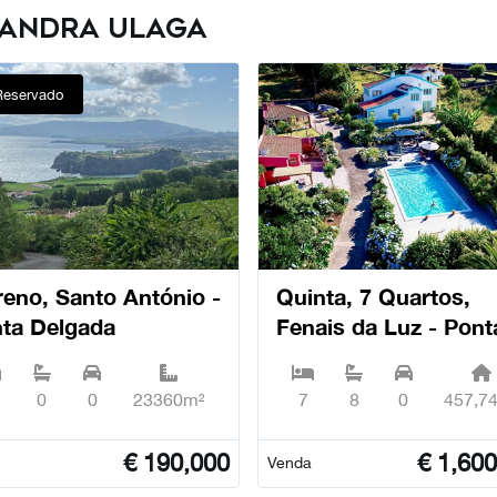
sandra Ulaga
Reservado
Santo António -
Quinta, 7 Quartos,
ta Delgada
Fenais da Luz - Pont
Delgada
0
0
23360m²
7
8
0
457,7
€
190,000
€
1,600
Venda