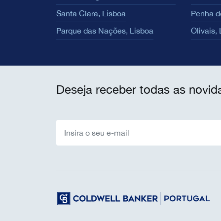
Santa Clara, Lisboa
Penha d
Parque das Nações, Lisboa
Olivais,
Deseja receber todas as novid