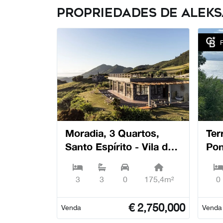
Propriedades de Alek
Moradia, 3 Quartos,
Terreno, 
Santo Espírito - Vila do
Pon
Porto
3
3
0
175,4m²
0
€
2,750,000
Venda
Venda