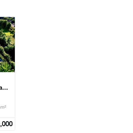
a
4m²
,000