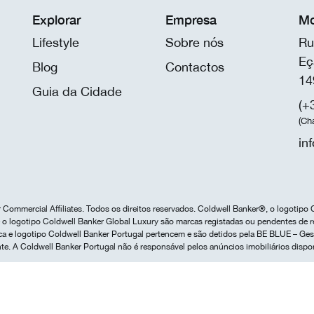
Explorar
Empresa
Mo
Lifestyle
Sobre nós
Ru
Eç
Blog
Contactos
14
Guia da Cidade
(+
(Ch
in
Commercial Affiliates. Todos os direitos reservados. Coldwell Banker®, o logotipo 
o logotipo Coldwell Banker Global Luxury são marcas registadas ou pendentes de r
marca e logotipo Coldwell Banker Portugal pertencem e são detidos pela BE BLUE – G
te. A Coldwell Banker Portugal não é responsável pelos anúncios imobiliários dispo