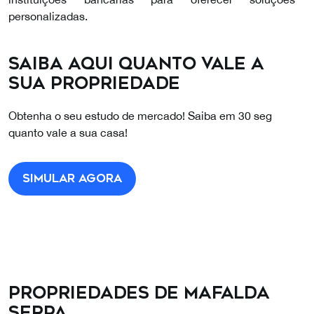
personalizadas.
Integrei a Coldwell Banker Luxus motivado pelo
Saiba aqui quanto vale a
compromisso com a excelência, o profissionalismo e a
sua propriedade
procura contínua por um serviço personalizado.
Obtenha o seu estudo de mercado! Saiba em 30 seg
quanto vale a sua casa!
Simular agora
Propriedades de Mafalda
Serpa