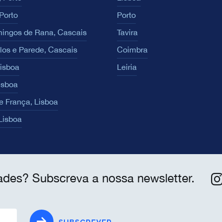
Porto
Porto
ingos de Rana, Cascais
Tavira
los e Parede, Cascais
Coimbra
Lisboa
Leiria
isboa
e França, Lisboa
 Lisboa
ades? Subscreva a nossa newsletter.