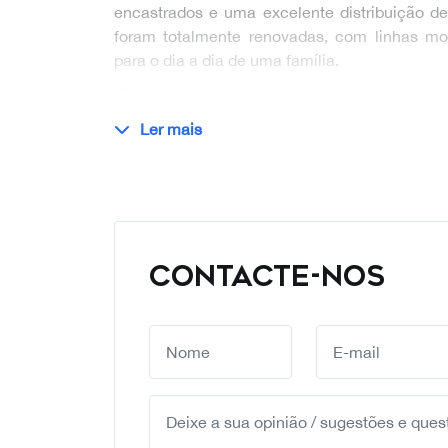
encastrados e uma excelente distribuição d
foram totalmente renovadas, com linhas mo
para o dia a dia de uma família.
…
Ler mais
CONTACTE-NOS