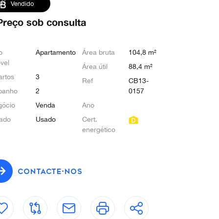
Vendido
Preço sob consulta
o
Apartamento
Área bruta
104,8 m²
vel
Área útil
88,4 m²
rtos
3
Ref
CB13-
banho
2
0157
gócio
Venda
Ano
ado
Usado
Cert.
energético
CONTACTE-NOS