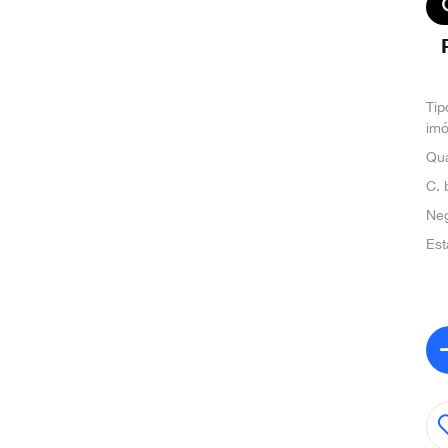
Tip
imó
Qua
C. 
Ne
Est