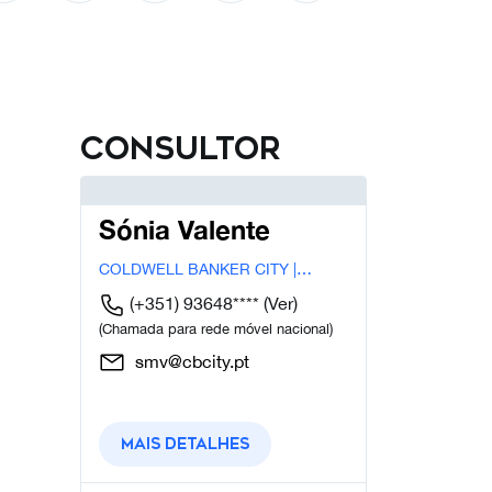
Consultor
Sónia Valente
COLDWELL BANKER CITY |
MALVAROSA
(+351) 93648****
(Ver)
(Chamada para rede móvel nacional)
smv@cbcity.pt
Mais detalhes