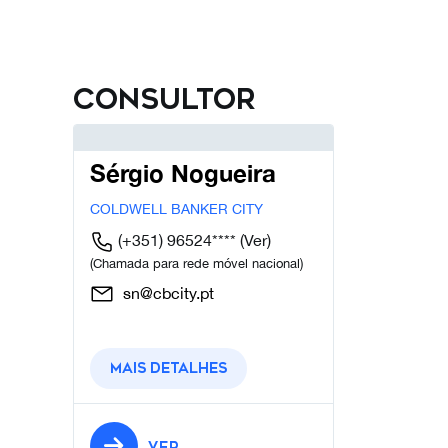
Consultor
Sérgio Nogueira
COLDWELL BANKER CITY
(+351) 96524****
(Ver)
(Chamada para rede móvel nacional)
sn@cbcity.pt
Mais detalhes
VER