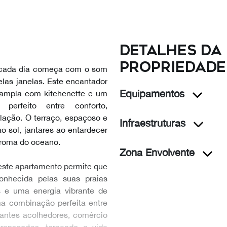
Detalhes da
propriedade
e cada dia começa com o som
elas janelas. Este encantador
Equipamentos
 ampla com kitchenette e um
 perfeito entre conforto,
ação. O terraço, espaçoso e
Infraestruturas
 sol, jantares ao entardecer
aroma do oceano.
Zona Envolvente
 este apartamento permite que
onhecida pelas suas praias
is e uma energia vibrante de
ma combinação perfeita entre
rantes acolhedores, comércio