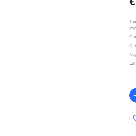
Tip
imó
Qua
C. 
Ne
Est