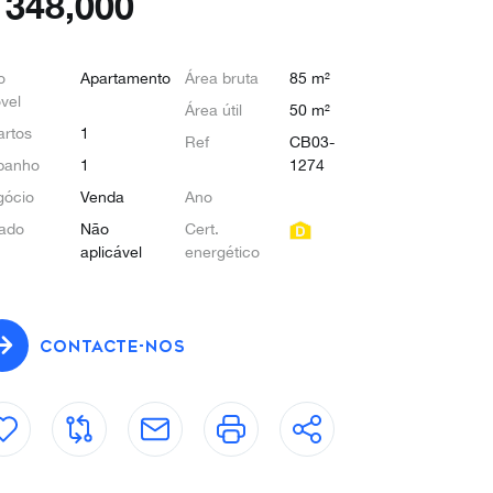
€
348,000
o
Apartamento
Área bruta
85 m²
vel
Área útil
50 m²
rtos
1
Ref
CB03-
banho
1
1274
gócio
Venda
Ano
ado
Não
Cert.
aplicável
energético
CONTACTE-NOS