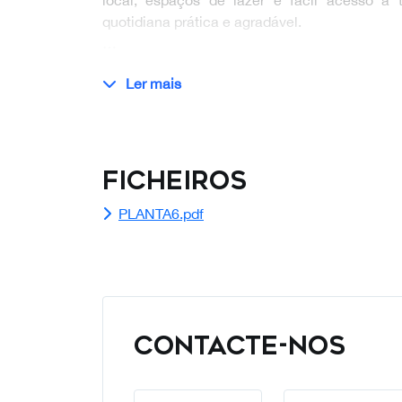
local, espaços de lazer e fácil acesso a t
quotidiana prática e agradável.
…
Ler mais
Ficheiros
PLANTA6.pdf
CONTACTE-NOS