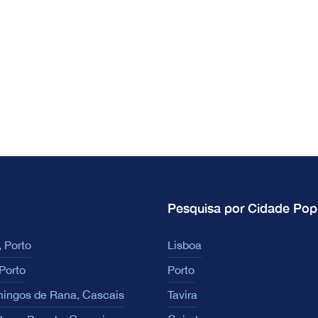
Pesquisa por Cidade Pop
 Porto
Lisboa
Porto
Porto
ingos de Rana, Cascais
Tavira