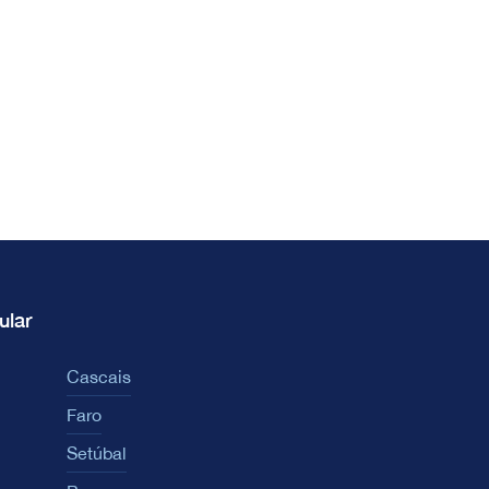
ular
Cascais
Faro
Setúbal