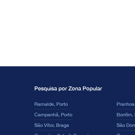
Pesquisa por Zona Popular
Ramalde, Porto
Pranhos,
Campanhã, Porto
Bonfim, 
São Vítor, Braga
São Dom