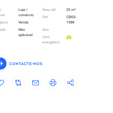
o
Loja /
Área útil
25 m²
vel
comércio
Ref
CB03-
gócio
Venda
1399
ado
Não
Ano
aplicável
Cert.
energético
CONTACTE-NOS