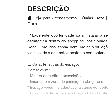
Descrição
🏬 Loja para Arrendamento – Olaias Plaza |
Fluxo
📍Excelente oportunidade para instalar o s
estratégica dentro do shopping, posiciona
Doce, uma das zonas com maior circulação
visibilidade e contacto constante com potencia
📐 Características do espaço:
* Área: 25 m²
* Montra com ótima exposição
* Inserida em zona de passagem obrigatória
* Espaço versátil e adaptável a vários conceit
* Possibilidade de personalização total do inter
…