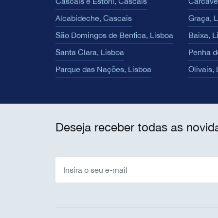
Cascais e Estoril, Cascais
Carcave
Alcabideche, Cascais
Graça, 
São Domingos de Benfica, Lisboa
Baixa, L
Santa Clara, Lisboa
Penha d
Parque das Nações, Lisboa
Olivais,
Deseja receber todas as novid