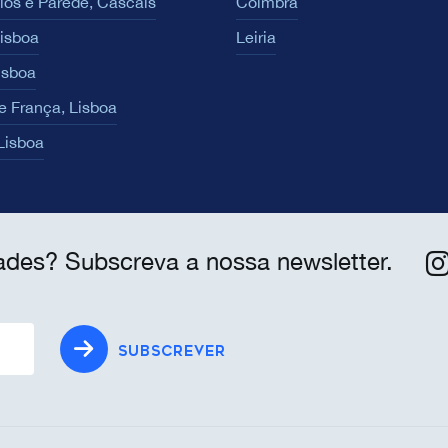
los e Parede, Cascais
Coimbra
Lisboa
Leiria
isboa
e França, Lisboa
 Lisboa
ades? Subscreva a nossa newsletter.
SUBSCREVER