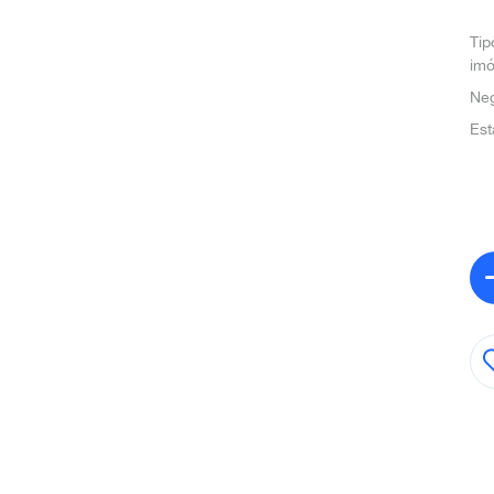
Tip
imó
Ne
Est