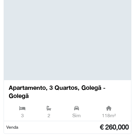
Apartamento, 3 Quartos, Golegã -
Golegã
3
2
Sim
118m²
€
260,000
Venda