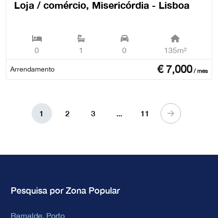
Loja / comércio, Misericórdia - Lisboa
0
1
0
135m²
€
7,000
Arrendamento
/ mês
1
2
3
...
11
Pesquisa por Zona Popular
Ramalde, Porto