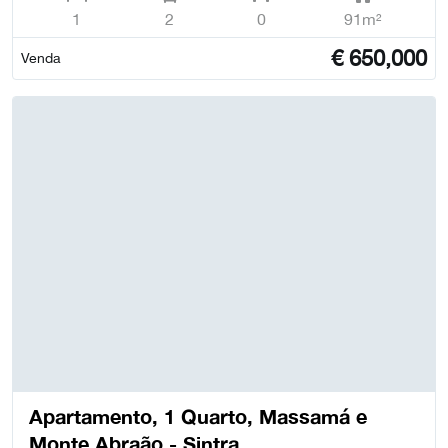
1
2
0
91m²
€
650,000
Venda
Apartamento, 1 Quarto, Massamá e
Monte Abraão - Sintra