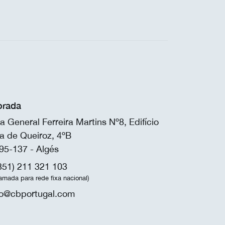
rada
a General Ferreira Martins Nº8, Edifício
a de Queiroz, 4ºB
95-137 - Algés
351) 211 321 103
amada para rede fixa nacional)
fo@cbportugal.com