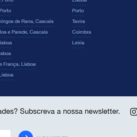
Porto
Porto
ingos de Rana, Cascais
Tavira
los e Parede, Cascais
Coimbra
Lisboa
Leiria
isboa
e França, Lisboa
 Lisboa
ades? Subscreva a nossa newsletter.