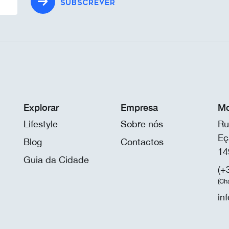
SUBSCREVER
Explorar
Empresa
Mo
Lifestyle
Sobre nós
Ru
Eç
Blog
Contactos
14
Guia da Cidade
(+
(Ch
in