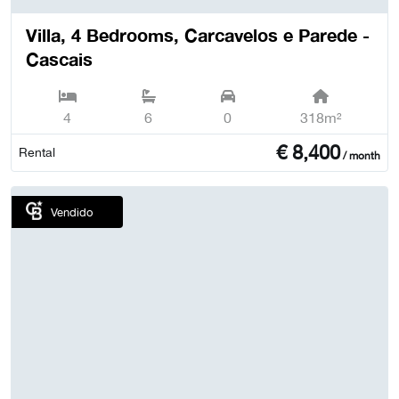
Villa, 4 Bedrooms, Carcavelos e Parede -
Cascais
4
6
0
318m²
€
8,400
Rental
/ month
Vendido