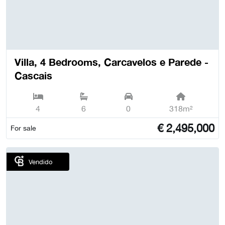
Villa, 4 Bedrooms, Carcavelos e Parede -
Cascais
4
6
0
318m²
€
2,495,000
For sale
Vendido