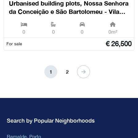
Urbanised building plots, Nossa Senhora
da Conceição e São Bartolomeu - Vila
Viçosa
0
0
0
0m²
€
26,500
For sale
1
2
Search by Popular Neighborhoods
Ramalde, Porto