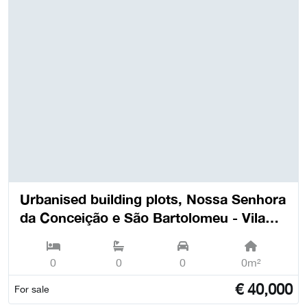
Urbanised building plots, Nossa Senhora
da Conceição e São Bartolomeu - Vila
Viçosa
0
0
0
0m²
€
40,000
For sale