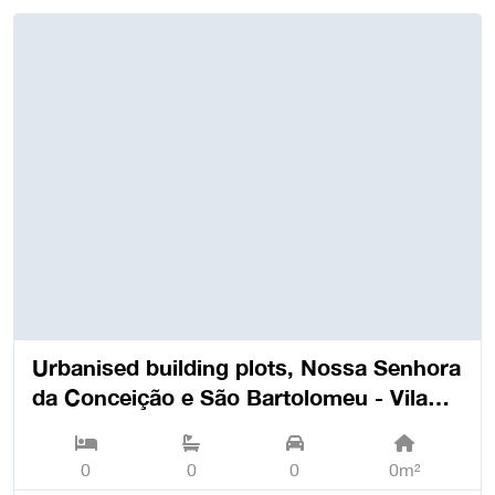
Urbanised building plots, Nossa Senhora
da Conceição e São Bartolomeu - Vila
Viçosa
0
0
0
0m²