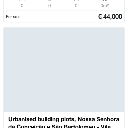
0
0
0
0m²
€
44,000
For sale
Urbanised building plots, Nossa Senhora
da Conceição e São Bartolomeu - Vila