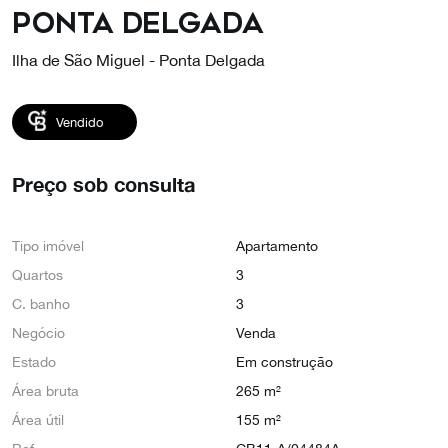
Ponta Delgada
Ilha de São Miguel - Ponta Delgada
Vendido
Preço sob consulta
Tipo imóvel
Apartamento
Quartos
3
C. banho
3
Negócio
Venda
Estado
Em construção
Área bruta
265 m²
Área útil
155 m²