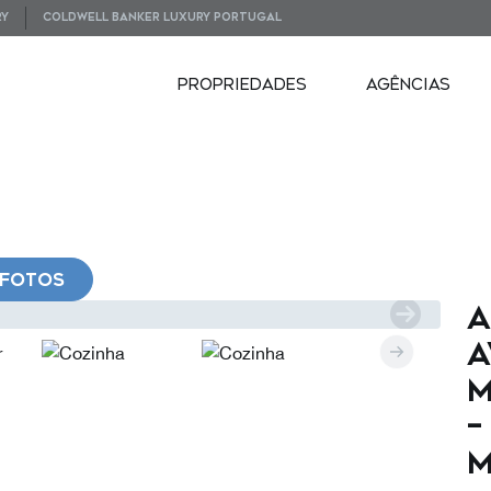
RY
COLDWELL BANKER LUXURY PORTUGAL
PROPRIEDADES
AGÊNCIAS
FOTOS
A
A
M
–
M