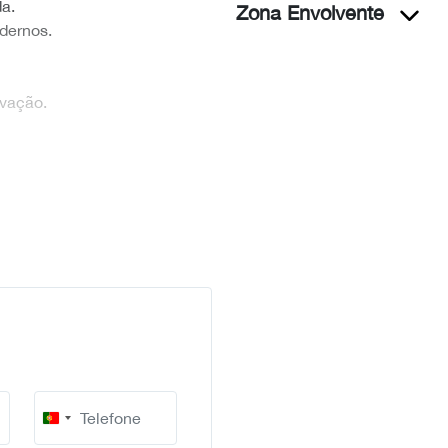
a.
Zona Envolvente
dernos.
rvação.
Portugal