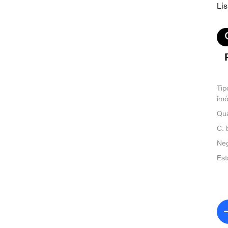
Lis
Tip
imó
Qua
C. 
Ne
Est