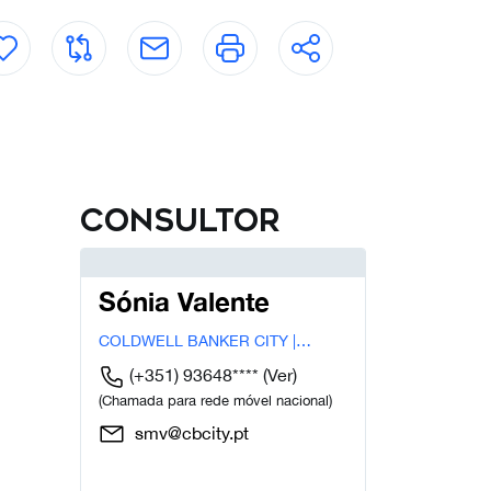
Consultor
Sónia Valente
COLDWELL BANKER CITY |
MALVAROSA
(+351) 93648****
(Ver)
(Chamada para rede móvel nacional)
smv@cbcity.pt