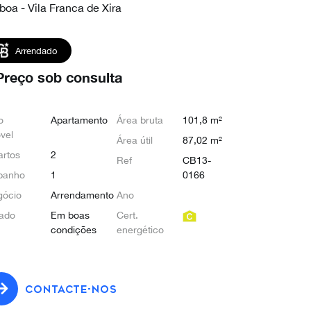
boa - Vila Franca de Xira
Arrendado
Preço sob consulta
o
Apartamento
Área bruta
101,8 m²
vel
Área útil
87,02 m²
rtos
2
Ref
CB13-
banho
1
0166
gócio
Arrendamento
Ano
ado
Em boas
Cert.
condições
energético
CONTACTE-NOS