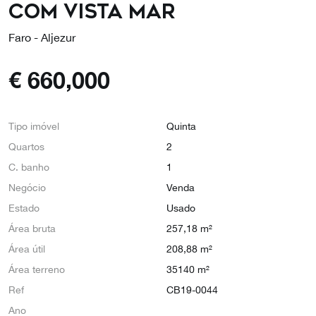
com vista mar
Faro - Aljezur
€
660,000
Tipo imóvel
Quinta
Quartos
2
C. banho
1
Negócio
Venda
Estado
Usado
Área bruta
257,18 m²
Área útil
208,88 m²
Área terreno
35140 m²
Ref
CB19-0044
Ano