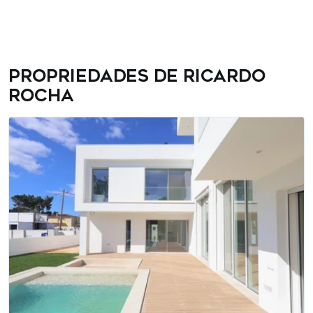
espanhol – o que lhe permite expandir suas conexões e
atender clientes de diversas nacionalidades com uma
comunicação eficaz. Os momentos de networking são
uma de suas estratégias principais para o sucesso:
almoços e encontros com parceiros e clientes ajudam-
Propriedades de Ricardo
no a fortalecer relações e a estar sempre atento a novas
Rocha
oportunidades e tendências.
Pai dedicado e apaixonado por viagens e pela praia, o
nosso consultor traz para o seu trabalho a mesma leveza
e entusiasmo que cultiva na sua vida pessoal. Para
Ricardo Rocha, o sucesso no setor imobiliário é mais do
que vender imóveis – é construir histórias e relações de
confiança duradouras.