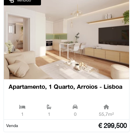
Vendido
Apartamento, 1 Quarto, Arroios - Lisboa
1
1
0
55,7m²
€
299,500
Venda