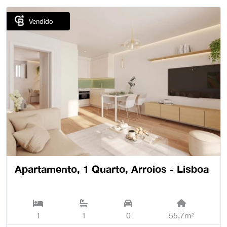
Vendido
Apartamento, 1 Quarto, Arroios - Lisboa
1
1
0
55,7m²