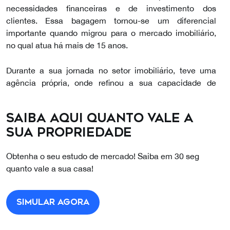
necessidades financeiras e de investimento dos
clientes. Essa bagagem tornou-se um diferencial
importante quando migrou para o mercado imobiliário,
no qual atua há mais de 15 anos.
Durante a sua jornada no setor imobiliário, teve uma
agência própria, onde refinou a sua capacidade de
oferecer um atendimento personalizado e focado em
resultados. Para ele, a satisfação dos clientes é um dos
Saiba aqui quanto vale a
grandes impulsionadores do seu trabalho: ver a
sua propriedade
realização dos seus sonhos é o que o motiva a buscar
sempre o melhor. Por isso, constrói relações sólidas com
Obtenha o seu estudo de mercado! Saiba em 30 seg
base na confiança e no profissionalismo, cativando cada
quanto vale a sua casa!
cliente com uma abordagem confiante e uma
personalidade alegre e acolhedora.
Simular agora
Além do excelente conhecimento de mercado, Ricardo
domina quatro idiomas – português, inglês, francês e