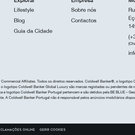
Explorar
Empresa
Mo
Lifestyle
Sobre nós
Ru
Eç
Blog
Contactos
14
Guia da Cidade
(+
(Ch
in
Commercial Affiliates. Todos os direitos reservados. Coldwell Banker®, o logotipo 
o logotipo Coldwell Banker Global Luxury são marcas registadas ou pendentes de r
marca e logotipo Coldwell Banker Portugal pertencem e são detidos pela BE BLUE – G
te. A Coldwell Banker Portugal não é responsável pelos anúncios imobiliários dispo
eclamações online
Gerir cookies