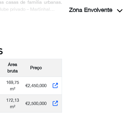
as casas de família urbanas.
clube privado – Martinhal…
Zona Envolvente
s
Área
Preço
bruta
169,75
€2,450,000
m²
172,13
€2,500,000
m²