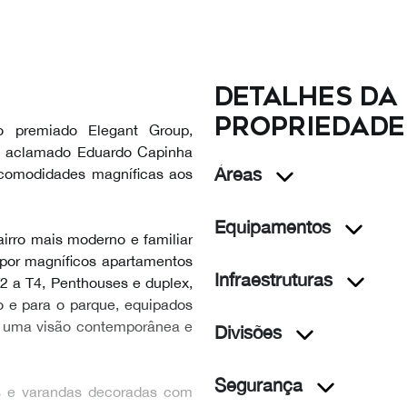
Detalhes da
propriedade
o premiado Elegant Group,
te aclamado Eduardo Capinha
Áreas
m comodidades magníficas aos
Equipamentos
irro mais moderno e familiar
por magníficos apartamentos
Infraestruturas
2 a T4, Penthouses e duplex,
o e para o parque, equipados
ão uma visão contemporânea e
Divisões
Segurança
s e varandas decoradas com