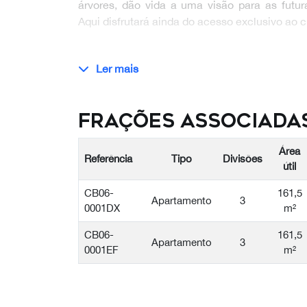
árvores, dão vida a uma visão para as futur
Aqui disfrutará ainda do acesso exclusivo ao 
Ler mais
Frações Associada
Área
Referência
Tipo
Divisões
útil
CB06-
161,5
Apartamento
3
0001DX
m²
CB06-
161,5
Apartamento
3
0001EF
m²