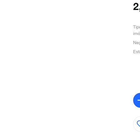
2
Tip
imó
Ne
Est