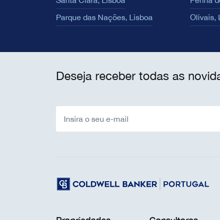
Santa Clara, Lisboa
Penha d
Parque das Nações, Lisboa
Olivais,
Deseja receber todas as novid