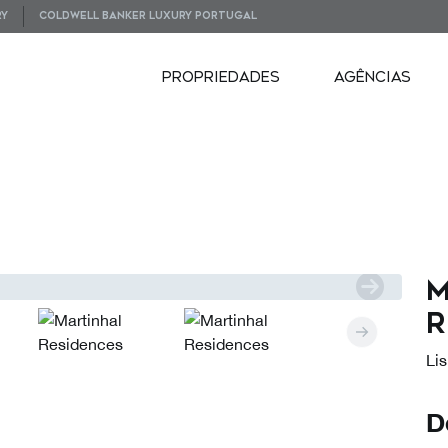
RY
COLDWELL BANKER LUXURY PORTUGAL
PROPRIEDADES
AGÊNCIAS
EOS
VISITA VIRTUAL
M
R
Lis
D