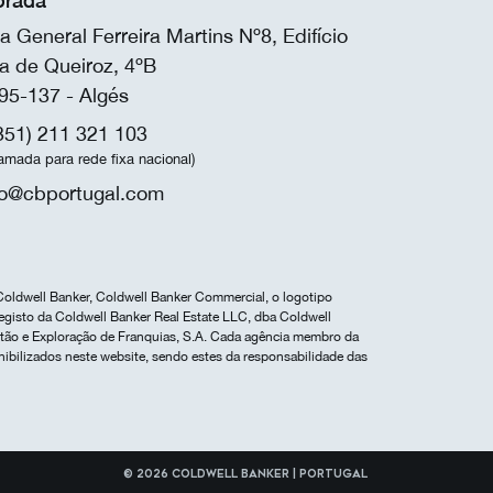
rada
a General Ferreira Martins Nº8, Edifício
a de Queiroz, 4ºB
95-137 - Algés
351) 211 321 103
amada para rede fixa nacional)
fo@cbportugal.com
Coldwell Banker, Coldwell Banker Commercial, o logotipo
egisto da Coldwell Banker Real Estate LLC, dba Coldwell
estão e Exploração de Franquias, S.A. Cada agência membro da
nibilizados neste website, sendo estes da responsabilidade das
© 2026 Coldwell Banker | Portugal