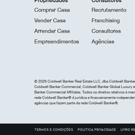
Propriedades
Consultores
Comprar Casa
Recrutamento
Vender Casa
Franchising
Arrendar Casa
Consultores
Empreendimentos
Agências
© 2026 Coldwell Banker Real Estate LLC, dba Coldwell Banker 
Coldwell Banker Commercial, Coldwell Banker Global Luxury e 
Banker Commercial Affiliates. Todos os direitos relativos à 
rede Coldwell Banker® é jurídica e financeiramente independen
agências que fazem parte da rede Coldwell Banker®.
Termos e Condições
Política Privacidade
Livro r