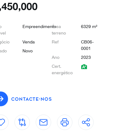
,450,000
o
Empreendimento
Área
6329 m²
vel
terreno
gócio
Venda
Ref
CB06-
0001
ado
Novo
Ano
2023
Cert.
energético
CONTACTE-NOS