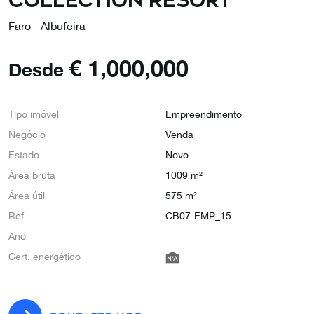
COLLECTION RESORT
Faro - Albufeira
€
1,000,000
Desde
Tipo imóvel
Empreendimento
Negócio
Venda
Estado
Novo
Área bruta
1009 m²
Área útil
575 m²
Ref
CB07-EMP_15
Ano
Cert. energético