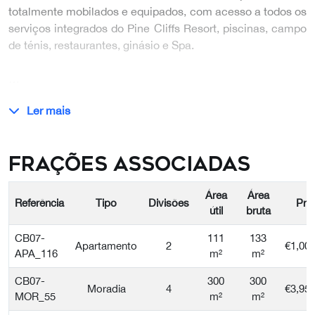
totalmente mobilados e equipados, com acesso a todos os
serviços integrados do Pine Cliffs Resort, piscinas, campo
de ténis, restaurantes, ginásio e Spa.
…
Ler mais
Frações Associadas
Área
Área
Referência
Tipo
Divisões
Pre
útil
bruta
CB07-
111
133
Apartamento
2
€1,00
APA_116
m²
m²
CB07-
300
300
Moradia
4
€3,95
MOR_55
m²
m²