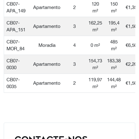
CB07-
120
150
Apartamento
2
€1,35
APA_149
m²
m²
CB07-
162,25
195,4
Apartamento
3
€1,50
APA_151
m²
m²
CB07-
485
Moradia
4
0 m²
€6,50
MOR_84
m²
CB07-
154,73
183,38
Apartamento
3
€2,20
0030
m²
m²
CB07-
119,97
144,48
Apartamento
2
€1,50
0035
m²
m²