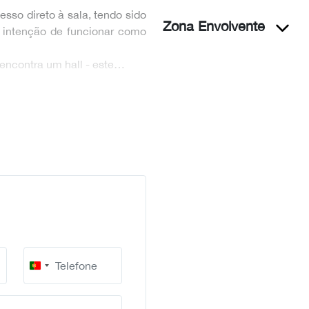
sso direto à sala, tendo sido
Zona Envolvente
a intenção de funcionar como
 encontra um hall - este…
Portugal
+351