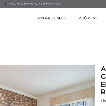
RY
COLDWELL BANKER LUXURY PORTUGAL
PROPRIEDADES
AGÊNCIAS
A
c
e
R
Li