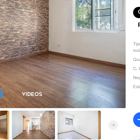
Tip
imó
Qua
C. 
Ne
Est
VIDEOS