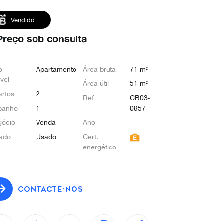
Vendido
Preço sob consulta
o
Apartamento
Área bruta
71 m²
vel
Área útil
51 m²
rtos
2
Ref
CB03-
banho
1
0957
gócio
Venda
Ano
ado
Usado
Cert.
energético
CONTACTE-NOS