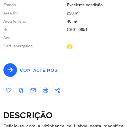
Estado
Excelente condição
Área útil
220 m²
Área terreno
40 m²
Ref
CB01-0651
Ano
Cert. energético
CONTACTE-NOS
Descrição
Delicie-se com a vizinhança de Lisboa nesta magnífica