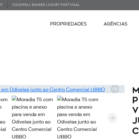
RY
COLDWELL BANKER LUXURY PORTUGAL
PROPRIEDADES
AGÊNCIAS
IDEOS
PLANTAS
M
p
v
j
C