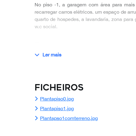
No piso -1, a garagem com área para mais 
recarregar carros elétricos. um espaço de ar
quarto de hospedes, a lavandaria, zona para 
w.c social.
…
Ler mais
Ficheiros
Plantapiso0.jpg
Plantapiso1.jpg
Plantapso1comterreno.jpg