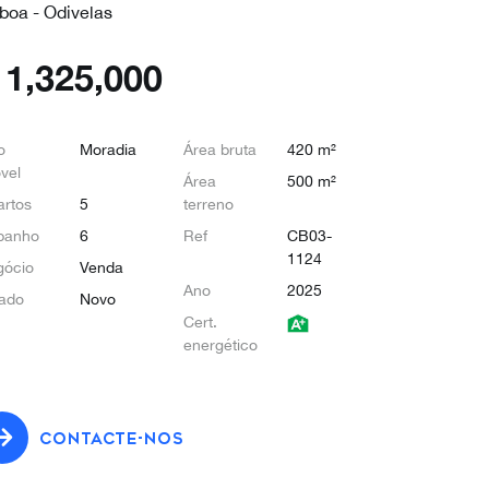
sboa - Odivelas
€
1,325,000
o
Moradia
Área bruta
420 m²
vel
Área
500 m²
rtos
5
terreno
banho
6
Ref
CB03-
1124
gócio
Venda
Ano
2025
ado
Novo
Cert.
energético
CONTACTE-NOS