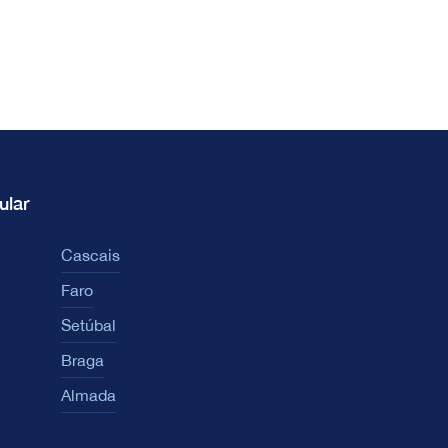
ular
Cascais
Faro
Setúbal
Braga
Almada