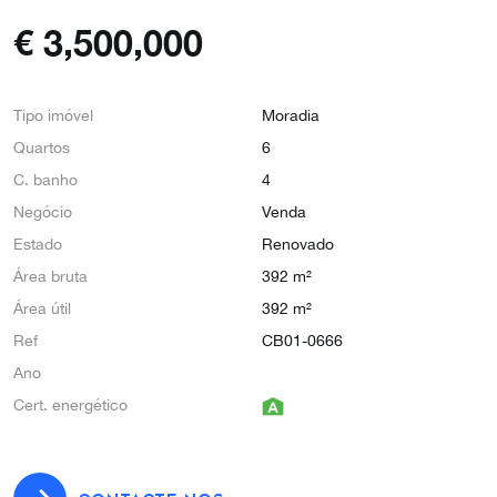
€
3,500,000
Tipo imóvel
Moradia
Quartos
6
C. banho
4
Negócio
Venda
Estado
Renovado
Área bruta
392 m²
Área útil
392 m²
Ref
CB01-0666
Ano
Cert. energético