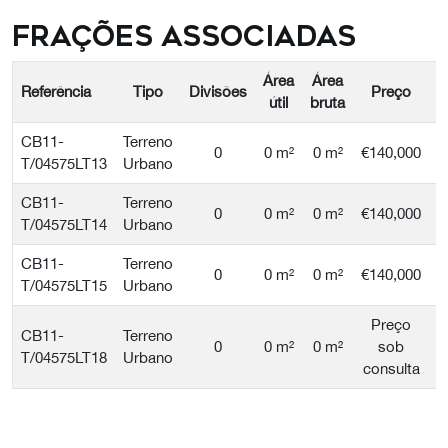
Frações Associadas
Área
Área
Referência
Tipo
Divisões
Preço
útil
bruta
CB11-
Terreno
0
0 m²
0 m²
€140,000
T/04575LT13
Urbano
CB11-
Terreno
0
0 m²
0 m²
€140,000
T/04575LT14
Urbano
CB11-
Terreno
0
0 m²
0 m²
€140,000
T/04575LT15
Urbano
Preço
CB11-
Terreno
0
0 m²
0 m²
sob
T/04575LT18
Urbano
consulta