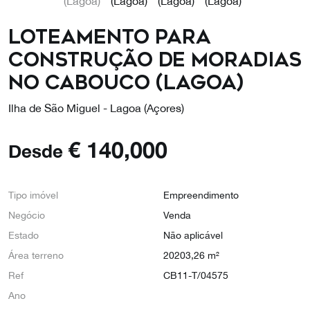
Loteamento para
construção de moradias
no Cabouco (Lagoa)
Ilha de São Miguel - Lagoa (Açores)
€
140,000
Desde
Tipo imóvel
Empreendimento
Negócio
Venda
Estado
Não aplicável
Área terreno
20203,26 m²
Ref
CB11-T/04575
Ano