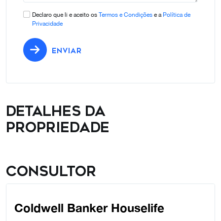
Declaro que li e aceito os
Termos e Condições
e a
Política de
Privacidade
ENVIAR
Detalhes da
propriedade
Consultor
Coldwell Banker Houselife