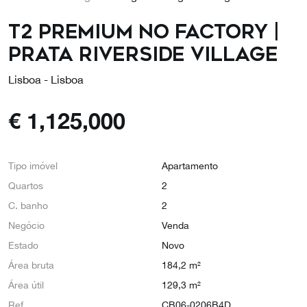
T2 Premium no Factory |
Prata Riverside Village
Lisboa - Lisboa
€
1,125,000
Tipo imóvel
Apartamento
Quartos
2
C. banho
2
Negócio
Venda
Estado
Novo
Área bruta
184,2 m²
Área útil
129,3 m²
Ref
CB06-0206B4D