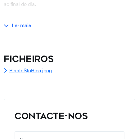
ao final do dia.
…
Ler mais
Ficheiros
PlantaSteRios.jpeg
CONTACTE-NOS