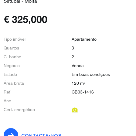
Setúbal - Moita
€
325,000
Tipo imóvel
Apartamento
Quartos
3
C. banho
2
Negócio
Venda
Estado
Em boas condições
Área bruta
120 m²
Ref
CB03-1416
Ano
Cert. energético
CONTACTE-NOS