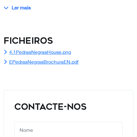
Ler mais
Ficheiros
4.1PedrasNegrasHouse.png
EPedrasNegrasBrochuraEN.pdf
CONTACTE-NOS