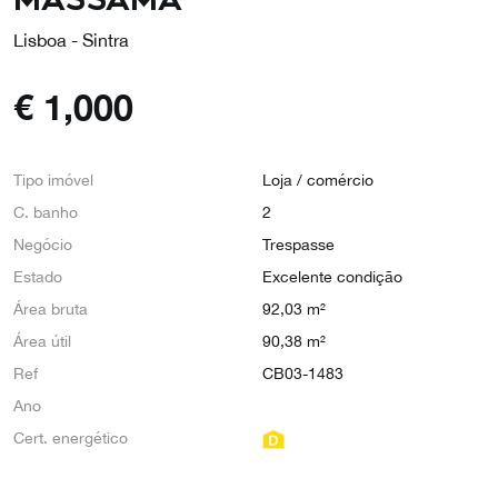
Lisboa - Sintra
€
1,000
Tipo imóvel
Loja / comércio
C. banho
2
Negócio
Trespasse
Estado
Excelente condição
Área bruta
92,03 m²
Área útil
90,38 m²
Ref
CB03-1483
Ano
Cert. energético