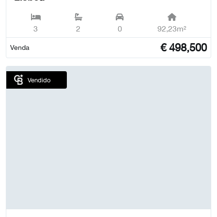
3
2
0
92,23m²
€
498,500
Venda
Vendido