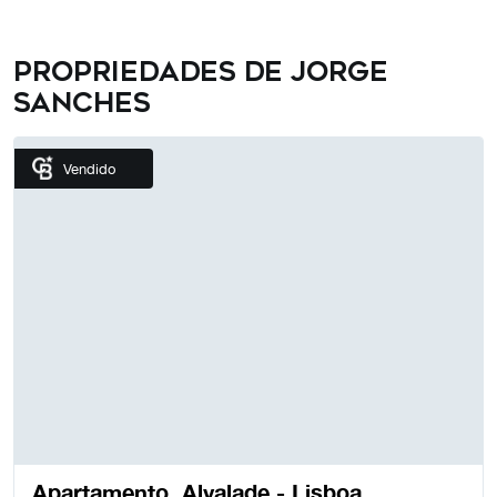
excelência em mediação e o seu desempenho
comercial. Fazer parte desta rede dá me acesso a
ferramentas, formação e uma vasta rede de contactos
Propriedades de Jorge
que potenciam os resultados para os meus clientes.
Sanches
Tenho formação em programação neurolinguística
aplicada ao alto desempenho, o que me ajuda a
negociar com confiança e a gerir processos complexos
Vendido
com calma e clareza. Fora do trabalho sou pai, gosto de
correr e de jogar futebol, hábitos que me mantêm focado
e com energia para servir melhor quem confia em mim.
Se pretende uma avaliação gratuita ou uma conversa
sobre o mercado em Alvalade e Almada marque já uma
reunião presencial ou contacte me por WhatsApp. Estou
ao seu dispor para apresentar uma estratégia de venda
concreta e adaptada.
Apartamento, Alvalade - Lisboa