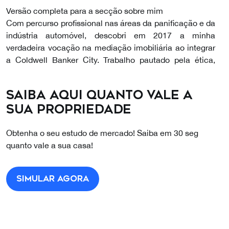
Versão completa para a secção sobre mim
Com percurso profissional nas áreas da panificação e da
indústria automóvel, descobri em 2017 a minha
verdadeira vocação na mediação imobiliária ao integrar
a Coldwell Banker City. Trabalho pautado pela ética,
responsabilidade, método e perfeccionismo, valores que
aplico em cada processo para garantir segurança e
Saiba aqui quanto vale a
melhores resultados aos meus clientes.
sua propriedade
Atuo sobretudo em Alvalade e em Almada e disponho de
apoio presencial nas lojas da Avenida da Roma 38B e da
Obtenha o seu estudo de mercado! Saiba em 30 seg
Rua Conte Sabugosa 7C. Esta presença local permite
quanto vale a sua casa!
me conhecer em detalhe os bairros, os perfis de
comprador e as dinâmicas de preço, traduzindo se em
avaliações fiáveis e estratégias de venda ajustadas ao
Simular agora
mercado.
Integrado numa rede com 119 anos de história, a
Coldwell Banker City tem sido distinguida com prémios
nacionais e internacionais que reconhecem a sua