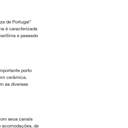
za de Portugal"
na é caracterizada
 marítima e passado
mportante porto
 em cerâmica.
m as diversas
 com seus canais
 de acomodações, de