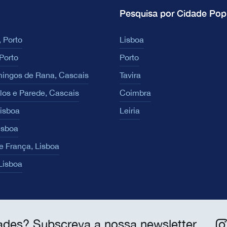
Pesquisa por Cidade Pop
 Porto
Lisboa
Porto
Porto
ingos de Rana, Cascais
Tavira
los e Parede, Cascais
Coimbra
Lisboa
Leiria
isboa
e França, Lisboa
 Lisboa
ades? Subscreva a nossa newsletter.