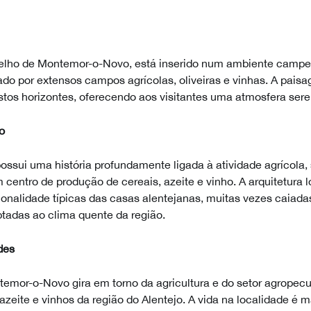
elho de Montemor-o-Novo, está inserido num ambiente campes
zado por extensos campos agrícolas, oliveiras e vinhas. A pai
stos horizontes, oferecendo aos visitantes uma atmosfera sere
o
sui uma história profundamente ligada à atividade agrícola,
centro de produção de cereais, azeite e vinho. A arquitetura lo
ionalidade típicas das casas alentejanas, muitas vezes caiad
ptadas ao clima quente da região.
des
emor-o-Novo gira em torno da agricultura e do setor agropec
azeite e vinhos da região do Alentejo. A vida na localidade é 