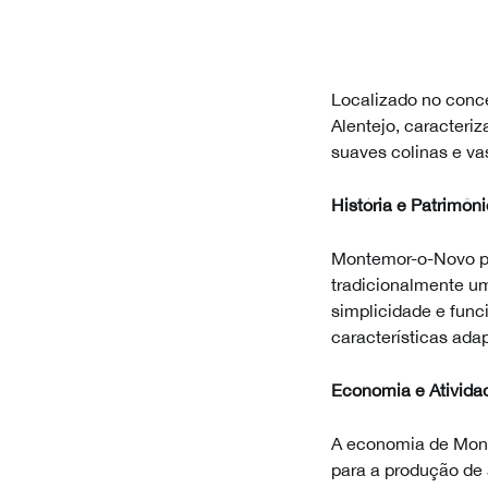
Localizado no conc
Alentejo, caracteri
suaves colinas e va
História e Patrimôni
Montemor-o-Novo pos
tradicionalmente um 
simplicidade e func
características ada
Economia e Ativida
A economia de Mont
para a produção de 