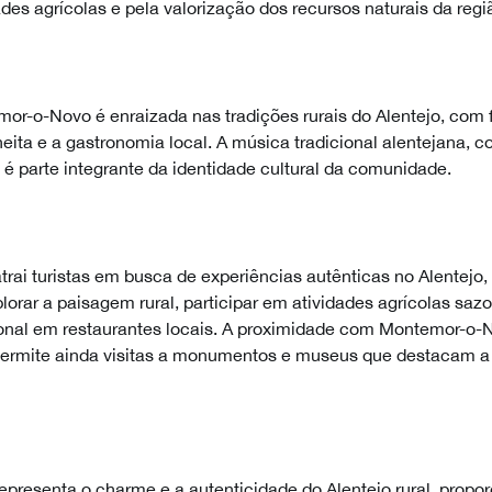
ades agrícolas e pela valorização dos recursos naturais da regi
or-o-Novo é enraizada nas tradições rurais do Alentejo, com 
eita e a gastronomia local. A música tradicional alentejana, 
é parte integrante da identidade cultural da comunidade.
rai turistas em busca de experiências autênticas no Alentejo,
orar a paisagem rural, participar em atividades agrícolas sazo
ional em restaurantes locais. A proximidade com Montemor-o-N
permite ainda visitas a monumentos e museus que destacam a h
presenta o charme e a autenticidade do Alentejo rural, propo