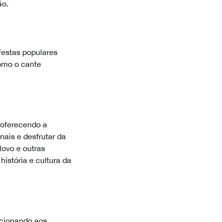
ão.
festas populares
como o cante
 oferecendo a
nais e desfrutar da
ovo e outras
istória e cultura da
rcionando aos