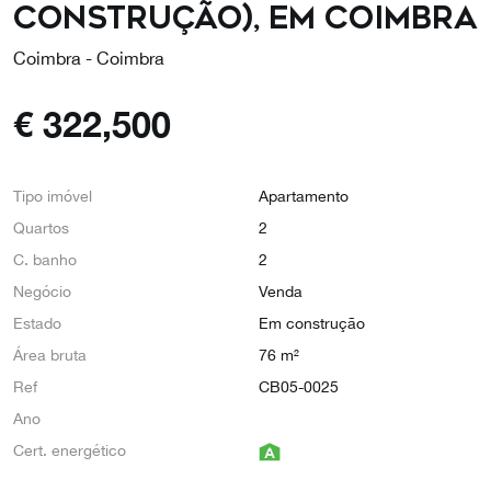
construção), em Coimbra
Coimbra - Coimbra
€
322,500
Tipo imóvel
Apartamento
Quartos
2
C. banho
2
Negócio
Venda
Estado
Em construção
Área bruta
76 m²
Ref
CB05-0025
Ano
Cert. energético