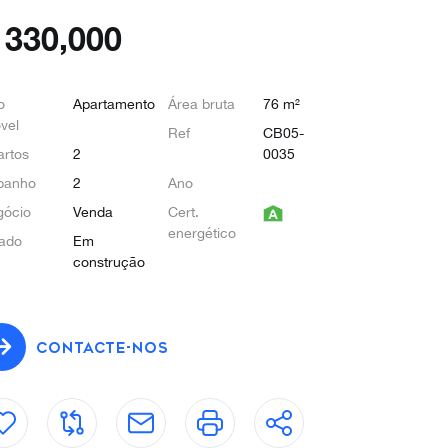
€
330,000
o
Apartamento
Área bruta
76 m²
vel
Ref
CB05-
rtos
2
0035
banho
2
Ano
gócio
Venda
Cert.
energético
ado
Em
construção
CONTACTE-NOS