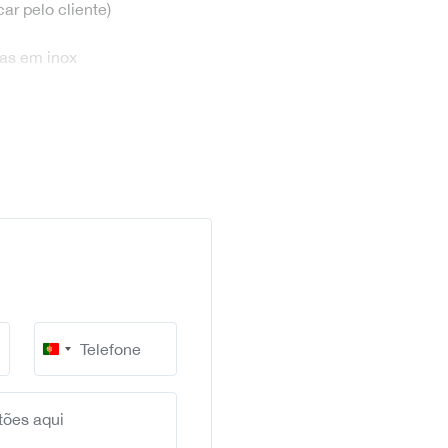
ar pelo cliente)
das em inox
Portugal
+351