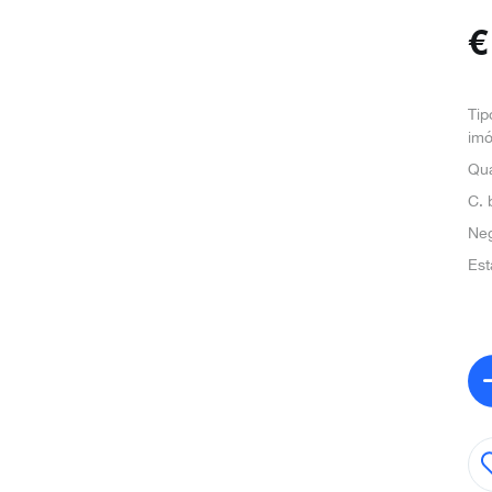
Tip
imó
Qua
C. 
Ne
Est