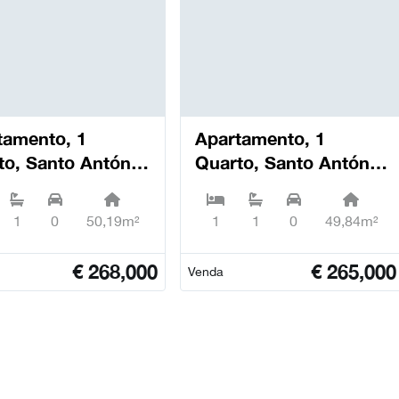
tamento, 1
Apartamento, 1
to, Santo António
Quarto, Santo António
livais - Coimbra
dos Olivais - Coimbra
1
0
50,19m²
1
1
0
49,84m²
€
268,000
€
265,000
Venda