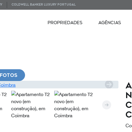
RY
COLDWELL BANKER LUXURY PORTUGAL
PROPRIEDADES
AGÊNCIAS
FOTOS
A
n
c
C
Co