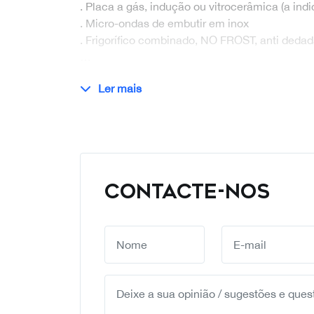
. Placa a gás, indução ou vitrocerâmica (a indic
. Micro-ondas de embutir em inox
. Frigorífico combinado, NO FROST, anti deda
…
Ler mais
CONTACTE-NOS