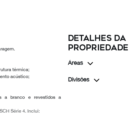
Detalhes da
propriedade
aragem.
Áreas
rutura térmica;
ento acústico;
Divisões
s a branco e revestidos a
CH Série 4. Inclui: