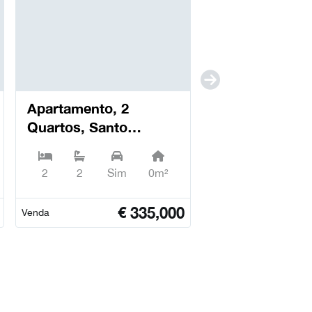
Apartamento, 2
Quartos, Santo
António dos Olivais -
Coimbra
2
2
Sim
0m²
€
335,000
Venda