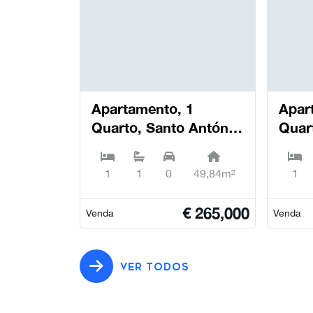
Apartamento, 1
Apar
Quarto, Santo António
Quar
dos Olivais - Coimbra
dos O
1
1
0
49,84m²
1
€
265,000
Venda
Venda
VER TODOS