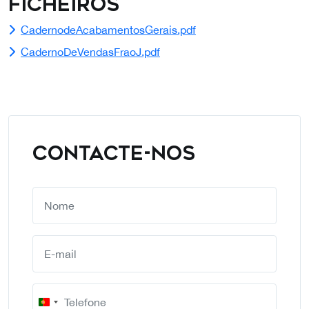
Ficheiros
CadernodeAcabamentosGerais.pdf
CadernoDeVendasFraoJ.pdf
CONTACTE-NOS
Portugal