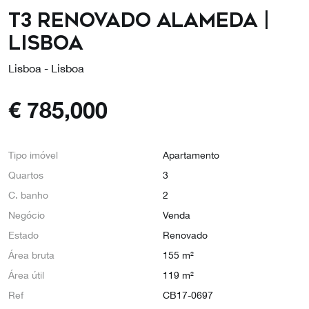
T3 Renovado Alameda |
Lisboa
Lisboa - Lisboa
€
785,000
Tipo imóvel
Apartamento
Quartos
3
C. banho
2
Negócio
Venda
Estado
Renovado
Área bruta
155 m²
Área útil
119 m²
Ref
CB17-0697