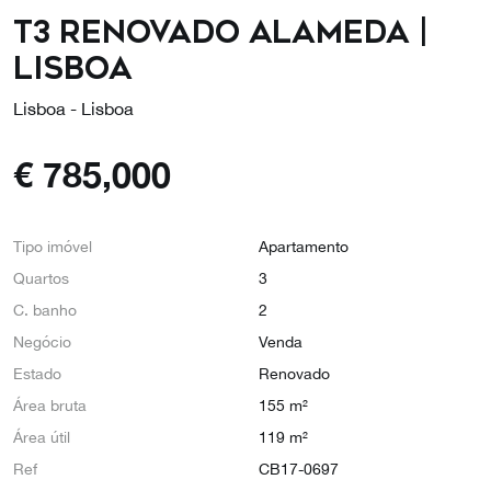
T3 Renovado Alameda |
Lisboa
Lisboa - Lisboa
€
785,000
Tipo imóvel
Apartamento
Quartos
3
C. banho
2
Negócio
Venda
Estado
Renovado
Área bruta
155 m²
Área útil
119 m²
Ref
CB17-0697