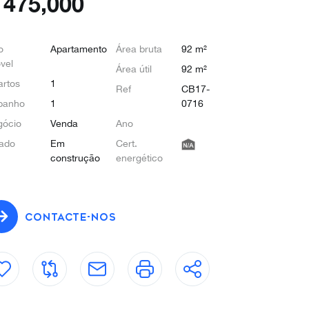
€
475,000
o
Apartamento
Área bruta
92 m²
vel
Área útil
92 m²
rtos
1
Ref
CB17-
banho
1
0716
gócio
Venda
Ano
ado
Em
Cert.
construção
energético
CONTACTE-NOS