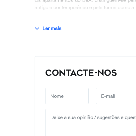
Os apartamentos do BeAt distinguem-se pe
antigo e contemporâneo e pela forma como a
Ler mais
CONTACTE-NOS