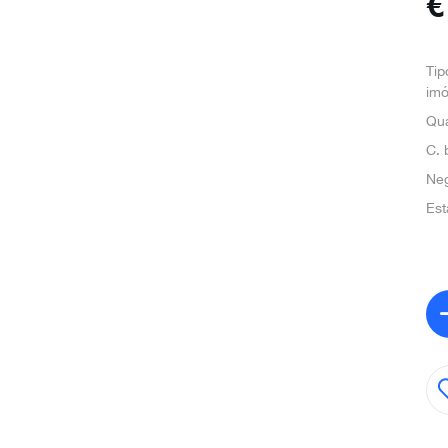
Tip
imó
Qua
C. 
Ne
Est