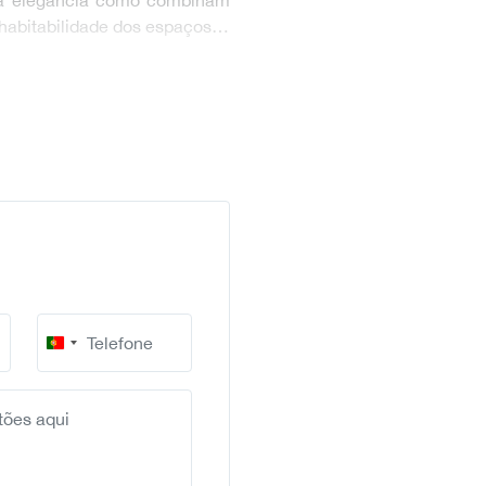
la elegância como combinam
 habitabilidade dos espaços…
Portugal
+351