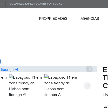
RY
COLDWELL BANKER LUXURY PORTUGAL
PROPRIEDADES
AGÊNCIAS
PLANTAS
E
t
c
Lis