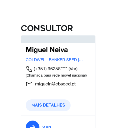
Consultor
Miguel Neiva
COLDWELL BANKER SEED |
LISBOA
(+351) 96258****
(Ver)
(Chamada para rede móvel nacional)
migueln@cbseed.pt
Mais detalhes
VER