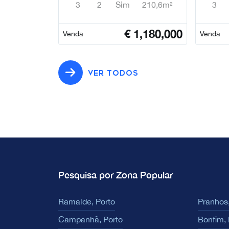
3
2
Sim
210,6m²
3
€
1,180,000
Venda
Venda
VER TODOS
Pesquisa por Zona Popular
Ramalde, Porto
Pranhos,
Campanhã, Porto
Bonfim, 