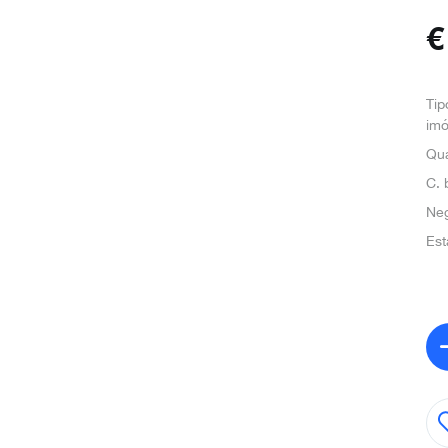
Tip
imó
Qua
C. 
Ne
Est