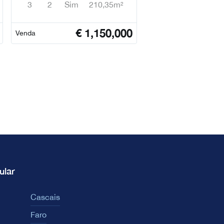
3
2
Sim
210,35m²
€
1,150,000
Venda
ular
Cascais
Faro