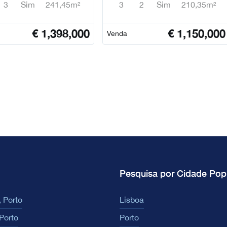
3
Sim
241,45m²
3
2
Sim
210,35m²
€
1,398,000
€
1,150,000
Venda
Pesquisa por Cidade Pop
 Porto
Lisboa
Porto
Porto