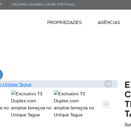
RY
COLDWELL BANKER LUXURY PORTUGAL
PROPRIEDADES
AGÊNCIAS
VIDEOS
E
c
t
T
Se