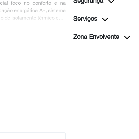
Segurança
cial foco no conforto e na
ficação energética A+, sistema
o de isolamento térmico e…
Serviços
Zona Envolvente