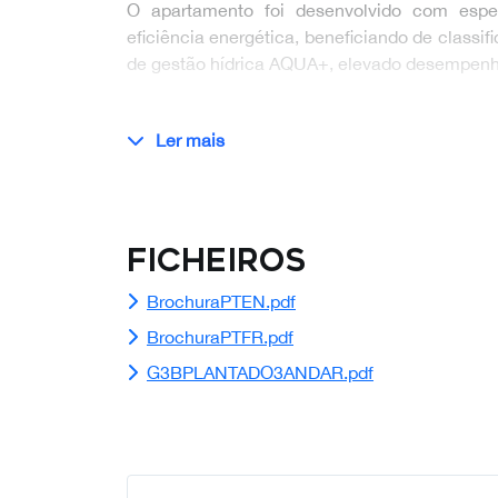
O apartamento foi desenvolvido com espe
eficiência energética, beneficiando de classi
de gestão hídrica AQUA+, elevado desempenh
Ler mais
Ficheiros
BrochuraPTEN.pdf
BrochuraPTFR.pdf
G3BPLANTADO3ANDAR.pdf