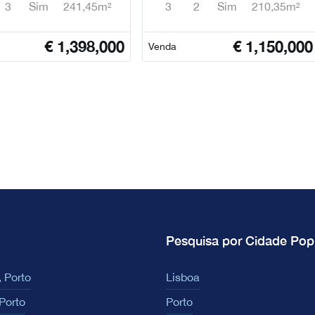
3
Sim
241,45m²
3
2
Sim
210,35m²
€
1,398,000
€
1,150,000
Venda
Pesquisa por Cidade Pop
 Porto
Lisboa
Porto
Porto