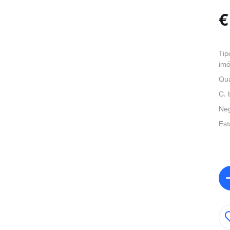
Tip
imó
Qua
C. 
Ne
Est