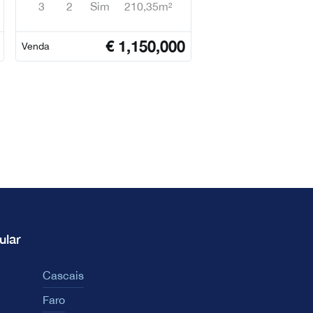
3
2
Sim
210,35m²
€
1,150,000
Venda
ular
Cascais
Faro