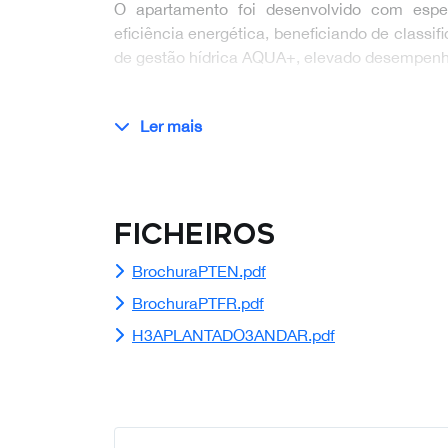
O apartamento foi desenvolvido com espe
eficiência energética, beneficiando de classi
de gestão hídrica AQUA+, elevado desempenh
Ler mais
Ficheiros
BrochuraPTEN.pdf
BrochuraPTFR.pdf
H3APLANTADO3ANDAR.pdf