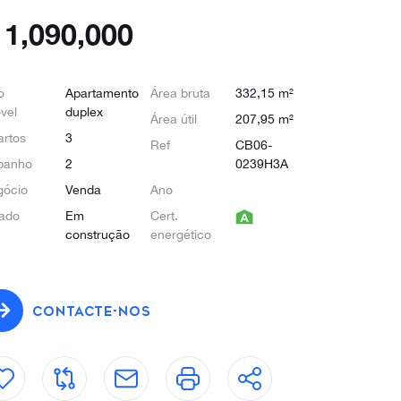
€
1,090,000
o
Apartamento
Área bruta
332,15 m²
vel
duplex
Área útil
207,95 m²
rtos
3
Ref
CB06-
banho
2
0239H3A
gócio
Venda
Ano
ado
Em
Cert.
construção
energético
CONTACTE-NOS