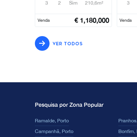
3
2
Sim
210,6m²
3
€
1,180,000
Venda
Venda
VER TODOS
Pesquisa por Zona Popular
Ramalde, Porto
Pranhos,
Campanhã, Porto
Bonfim, 