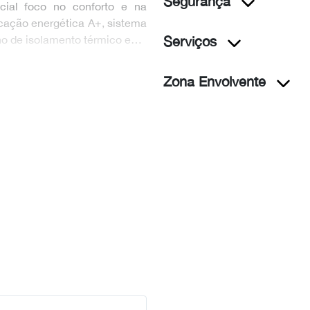
Segurança
cial foco no conforto e na
ficação energética A+, sistema
o de isolamento térmico e…
Serviços
Zona Envolvente