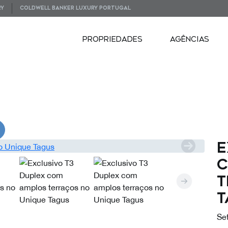
RY
COLDWELL BANKER LUXURY PORTUGAL
PROPRIEDADES
AGÊNCIAS
VIDEOS
E
c
t
T
Se