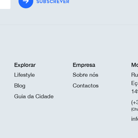
SUBSCREVER
Explorar
Empresa
Mo
Lifestyle
Sobre nós
Ru
Eç
Blog
Contactos
14
Guia da Cidade
(+
(Ch
in