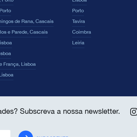
Porto
Porto
ingos de Rana, Cascais
Tavira
los e Parede, Cascais
Coimbra
Lisboa
Leiria
isboa
e França, Lisboa
 Lisboa
ades? Subscreva a nossa newsletter.