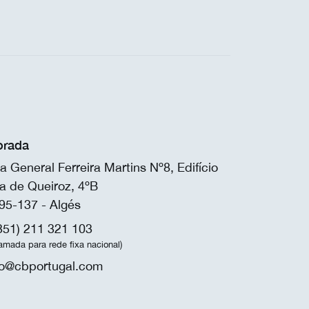
rada
a General Ferreira Martins Nº8, Edifício
a de Queiroz, 4ºB
95-137 - Algés
351) 211 321 103
amada para rede fixa nacional)
fo@cbportugal.com