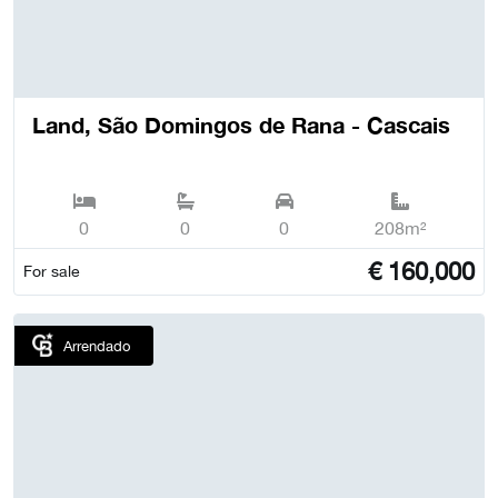
Land, São Domingos de Rana - Cascais
0
0
0
208m²
€
160,000
For sale
Arrendado