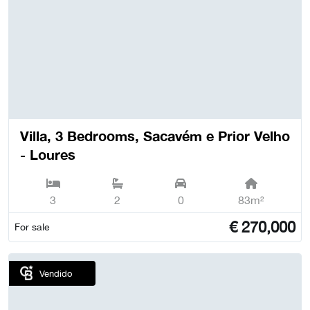
Villa, 3 Bedrooms, Sacavém e Prior Velho
- Loures
3
2
0
83m²
€
270,000
For sale
Vendido