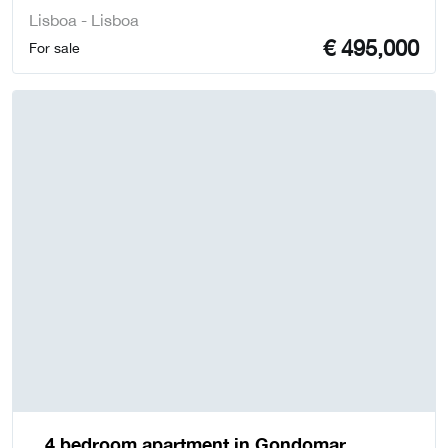
Lisboa - Lisboa
€
495,000
For sale
4 bedroom apartment in Gondomar