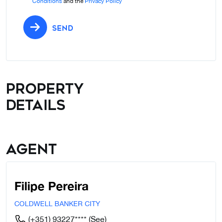
Conditions
and the
Privacy Policy
SEND
Property
details
Agent
Filipe Pereira
COLDWELL BANKER CITY
(+351) 93227****
(See)