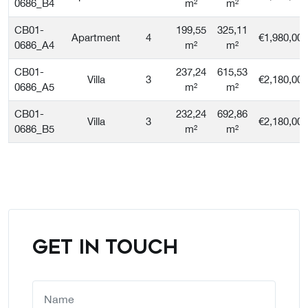
0686_B4
m²
m²
CB01-
199,55
325,11
Apartment
4
€1,980,000
0686_A4
m²
m²
CB01-
237,24
615,53
Villa
3
€2,180,000
0686_A5
m²
m²
CB01-
232,24
692,86
Villa
3
€2,180,000
0686_B5
m²
m²
GET IN TOUCH