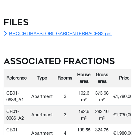
Files
BROCHURAESTORILGARDENTERRACES2.pdf
Associated Fractions
House
Gross
Reference
Type
Rooms
Price
area
area
CB01-
192,6
373,68
Apartment
3
€1,780,000
0686_A1
m²
m²
CB01-
192,6
283,16
Apartment
3
€1,730,000
0686_A2
m²
m²
CB01-
199,55
324,75
Apartment
4
€1,980,000