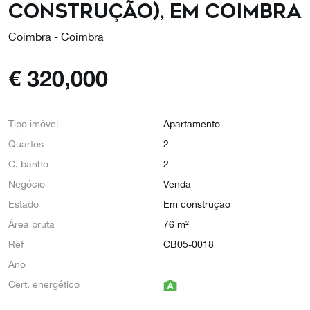
construção), em Coimbra
Coimbra - Coimbra
€
320,000
Tipo imóvel
Apartamento
Quartos
2
C. banho
2
Negócio
Venda
Estado
Em construção
Área bruta
76 m²
Ref
CB05-0018
Ano
Cert. energético